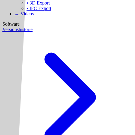
• 3D Export
• IFC Export
→ Videos
Software
Versionshistorie