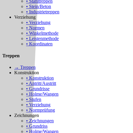
• Stahltreppen
• Stein/Beton
• Industrietreppen
Verziehung
• Verziehung
• Normen
• Winkelmethode
• Leistenmethode
• Koordinaten
Treppen
→ Treppen
Konstruktion
• Konstruktion
• Antritt/Austritt
• Grundrisse
• Holme/Wangen
• Stufen
• Verziehung
• Normprüfung
Zeichnungen
• Zeichnungen
• Grundriss
• Holme/Wangen