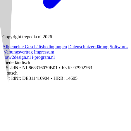
Copyright trepedia.nl 2026
Allgemeine Geschäftsbedingungen
Datenschutzerklärung
Software-
Wartungsvertrag
Impressum
draw2design.nl
i-program.nl
Niederländisch
USt-IdNr: NL868316039B01
•
KvK: 97992763
Deutsch
USt-IdNr: DE311416904
•
HRB: 14605