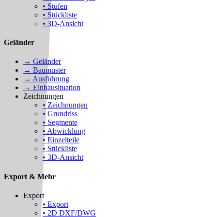
• Stufen
• Stückliste
• 3D-Ansicht
Geländer
→ Geländer
→ Baumuster
→ Ausführung
→ Einbausituation
Zeichnungen
• Zeichnungen
• Grundriss
• Segmente
• Abwicklung
• Einzelteile
• Stückliste
• 3D-Ansicht
Export & Mehr
Export
• Export
• 2D DXF/DWG