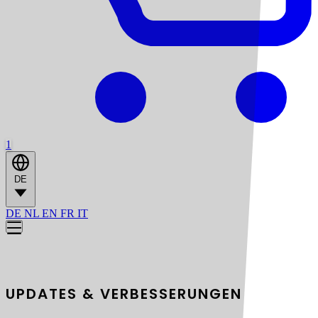
1
DE
DE
NL
EN
FR
IT
Versionshistorie
UPDATES & VERBESSERUNGEN