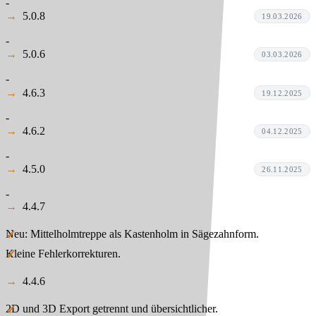
-
5.0.8
19.03.2026
-
5.0.6
03.03.2026
-
4.6.3
19.12.2025
-
4.6.2
04.12.2025
-
4.5.0
26.11.2025
-
4.4.7
Neu: Mittelholmtreppe als Kastenholm in Sägezahnform.
Kleine Fehlerkorrekturen.
4.4.6
2D und 3D Export getrennt und übersichtlicher.