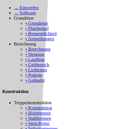
→ Entwerfen
→ Software
Grundrisse
• Grundrisse
• Platzbedarf
• Bequemlichkeit
• Anmerkungen
Berechnung
• Berechnung
• Steigung
• Lauflinie
• Gehbereich
• Lichtraum
• Podeste
• Geländer
Konstruktion
Treppenkonstruktion
• Konstruktion
• Holztreppen
• Stahltreppen
• Stein/Beton
• Industrietreppen