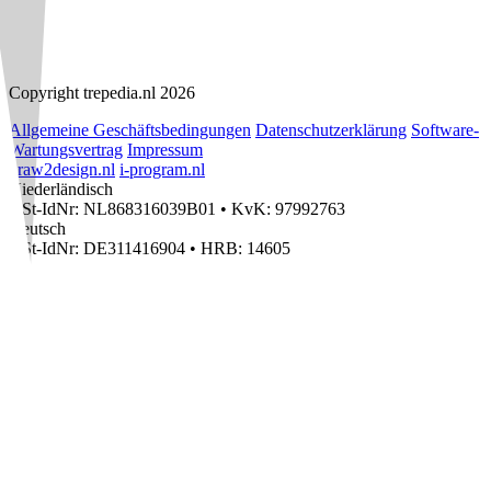
Copyright trepedia.nl 2026
Allgemeine Geschäftsbedingungen
Datenschutzerklärung
Software-
Wartungsvertrag
Impressum
draw2design.nl
i-program.nl
Niederländisch
USt-IdNr: NL868316039B01
•
KvK: 97992763
Deutsch
USt-IdNr: DE311416904
•
HRB: 14605